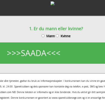
1. Er du mann eller kvinne?
Mann
Kvinne
>>>SAADA<<<
å bruke våre tjenester, godtar du bruk av informasjonskapsler. I konkurransen kan du vinne en ga
kl. 24.00. Spareklubben og dets sponsorer kan kontakte deg via telefon, e-post, SMS og brev hvi
lubben.com NB: Denne teksten er informativ og er ikke bindende. Hvis du aktivt gir ditt samtykke 
 registeret. Denne konkurransen er garantert av www.spareklubbnorge.com og vi er ansvarlige for