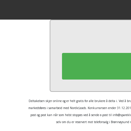
Deltakelsen skjer online og er helt gratis for alle brukere å delta i. Ved 
markedsføres i samarbeid med NordicLeads. Konkurransen ender 31.12.2019, 
post og post kan når som helst stoppes ved å sende e-post til info@sparek
selv om du er reservert mot telefonsalg i Brønnøysund